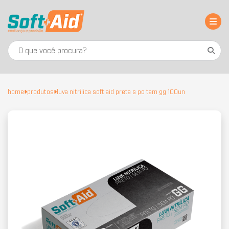
home
produtos
luva nitrilica soft aid preta s po tam gg 100un