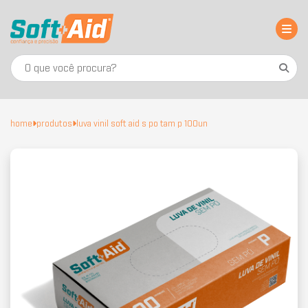
home
produtos
luva vinil soft aid s po tam p 100un