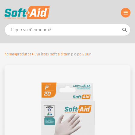
home
produtos
luva latex soft aid tam p c po 20un