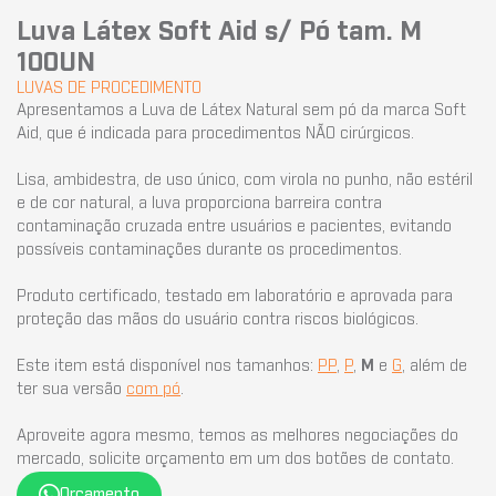
Luva Látex Soft Aid s/ Pó tam. M
100UN
LUVAS DE PROCEDIMENTO
Apresentamos a Luva de Látex Natural sem pó da marca Soft
Aid, que é indicada para procedimentos NÃO cirúrgicos.
Lisa, ambidestra, de uso único, com virola no punho, não estéril
e de cor natural, a luva proporciona barreira contra
contaminação cruzada entre usuários e pacientes, evitando
possíveis contaminações durante os procedimentos.
Produto certificado, testado em laboratório e aprovada para
proteção das mãos do usuário contra riscos biológicos.
Este item está disponível nos tamanhos:
PP
,
P
,
M
e
G
, além de
ter sua versão
com pó
.
Aproveite agora mesmo, temos as melhores negociações do
mercado, solicite orçamento em um dos botões de contato.
Orçamento