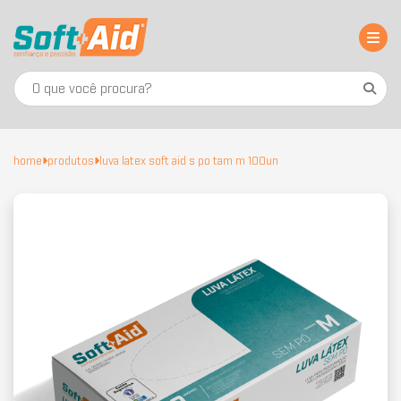
home
produtos
luva latex soft aid s po tam m 100un