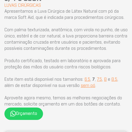
LUVAS CIRÚRGICAS
Apresentamos a Luva Cirúrgica de Látex Natural com pó da
marca Soft Aid, que é indicada para procedimentos cirúrgicos.
Com palma texturizada, anatômica, com virola no punho, de uso
único, estéril e de cor natural, a luva proporciona barreira contra
contaminação cruzada entre usuários e pacientes, evitando
possíveis contaminações durante os procedimentos.
Produto certificado, testado em laboratório e aprovada para
proteção das mãos do usuário contra riscos biológicos.
Este item está disponível nos tamanhos:
6.5
,
7
,
7.5
,
8
e
8.5
,
além de estar disponível na sua versão
sem pó
.
Aproveite agora mesmo, temos as melhores negociações do
mercado, solicite orçamento em um dos botões de contato.
Orçamento