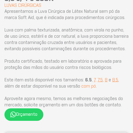
LUVAS CIRÚRGICAS
Apresentamos a Luva Cirúrgica de Látex Natural sem pó da
marca Soft Aid, que é indicada para procedimentos cirúrgicos.
Luva com palma texturizada, anatômica, com virola no punho,
de uso único, estéril e de cor natural, a luva proporciona barreira
contra contaminação cruzada entre usuários e pacientes,
evitando possíveis contaminações durante os procedimentos.
Produto certificado, testado em laboratório e aprovada para
proteção das mãos do usuário contra riscos biológicos.
Este item está disponível nos tamanhos:
6.5
,
7,
7.5
,
8
e
8.5
,
além de estar disponível na sua versão
com pó
.
Aproveite agora mesmo, temos as melhores negociações do
mercado, solicite orçamento em um dos botões de contato.
Orçamento